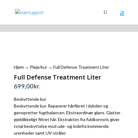
Shopping Cart
Hjem
→
Pleje/kur
→ Full Defense Treatment Liter
Full Defense Treatment Liter
699,00
kr.
Beskyttende kur
Beskyttende kur. Reparerer hårfibret i dybden og
genopretter fugtbalancen. Ekstraordinær glans. Glatter
øjeblikkeligt filtret hår. Ekstrakten fra fuldkornsris giver
total beskyttelse mod ude- og indefra kommende
urenheder samt UV-stråler.