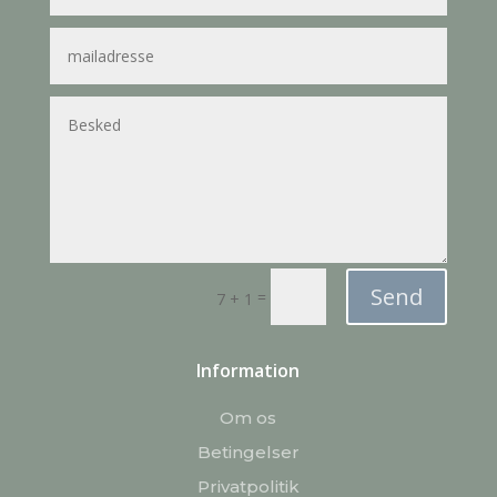
Send
=
7 + 1
Information
Om os
Betingelser
Privatpolitik