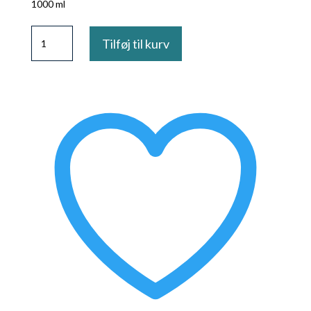
1000 ml
Full
Tilføj til kurv
Defense
Treatment
Liter
antal