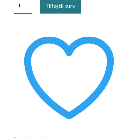
White
Tilføj til kurv
Silver
Mask
antal