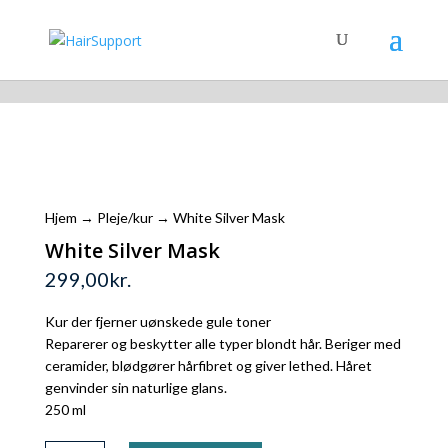
Shopping Cart
Hjem
→
Pleje/kur
→ White Silver Mask
White Silver Mask
299,00
kr.
Kur der fjerner uønskede gule toner
Reparerer og beskytter alle typer blondt hår. Beriger med
ceramider, blødgører hårfibret og giver lethed. Håret
genvinder sin naturlige glans.
250 ml