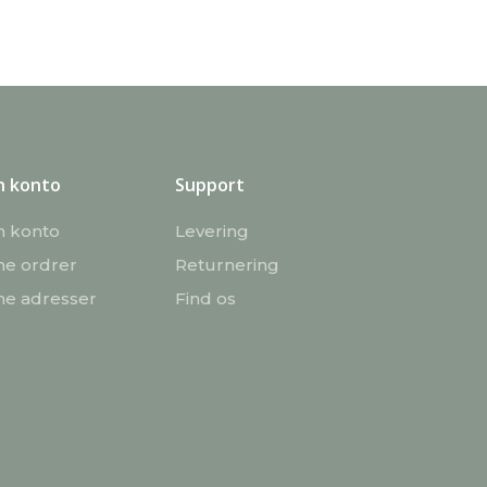
n konto
Support
n konto
Levering
ne ordrer
Returnering
ne adresser
Find os