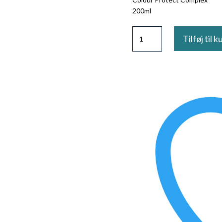
200ml
Davroe
Tilføj til k
Chroma
Clear
Gloss
antal