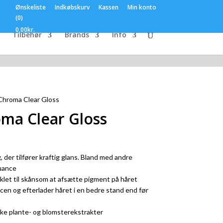
Ønskeliste
Indkøbskurv
Kassen
Min konto
(0)
0,00
kr.
Tilbehør
Brands
Info
hroma Clear Gloss
ma Clear Gloss
der tilfører kraftig glans. Bland med andre
nuance
iklet til skånsom at afsætte pigment på håret
en og efterlader håret i en bedre stand end før
ske plante- og blomsterekstrakter