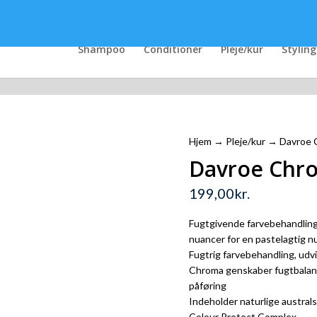
Shampoo
Conditioner
Pleje/kur
Styling
Hjem
→
Pleje/kur
→ Davroe C
Davroe Chro
199,00
kr.
Fugtgivende farvebehandling, 
nuancer for en pastelagtig 
Fugtrig farvebehandling, udv
Chroma genskaber fugtbalanc
påføring
Indeholder naturlige austral
Colour Protect Complex