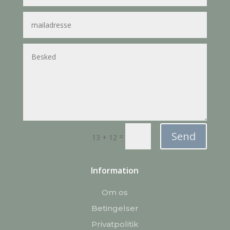
Send
=
13 + 12
Information
Om os
Betingelser
Privatpolitik