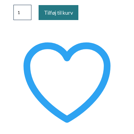
LABOR
Tilføj til kurv
Pro
Elite
Silk+
antal