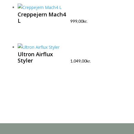
Creppejern Mach4
L
999,00
kr.
Ultron Airflux
Styler
1.049,00
kr.