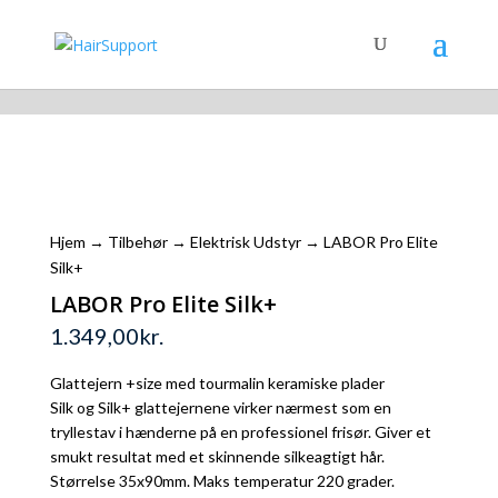
Shopping Cart
Hjem
→
Tilbehør
→
Elektrisk Udstyr
→ LABOR Pro Elite
Silk+
LABOR Pro Elite Silk+
1.349,00
kr.
Glattejern +size med tourmalin keramiske plader
Silk og Silk+ glattejernene virker nærmest som en
tryllestav i hænderne på en professionel frisør. Giver et
smukt resultat med et skinnende silkeagtigt hår.
Størrelse 35x90mm. Maks temperatur 220 grader.