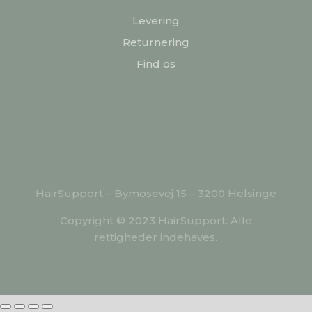
Levering
Returnering
Find os
HairSupport – Bymosevej 15 – 3200 Helsinge
Copyright © 2023 HairSupport. Alle
rettigheder indehaves.