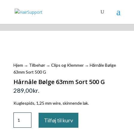
Shopping Cart
Hjem
→
Tilbehør
→
Clips og Klemmer
→ Hårnåle Bølge
63mm Sort 500 G
Hårnåle Bølge 63mm Sort 500 G
289,00
kr.
Kuglespids, 1,25 mm wire, skinnende lak.
Hårnåle
Tilføj til kurv
Bølge
63mm