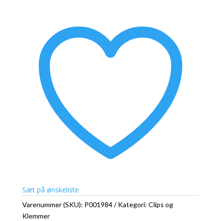
Sort
500
G
antal
Sæt på ønskeliste
Varenummer (SKU):
P001984
Kategori:
Clips og
Klemmer