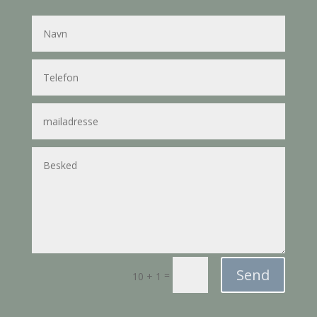
Send
=
10 + 1