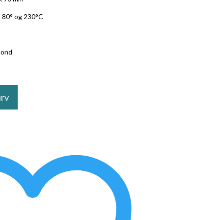
m 80° og 230°C
mond
urv