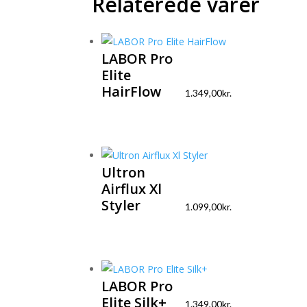
Relaterede varer
LABOR Pro
Elite
HairFlow
1.349,00
kr.
Ultron
Airflux Xl
Styler
1.099,00
kr.
LABOR Pro
Elite Silk+
1.349,00
kr.