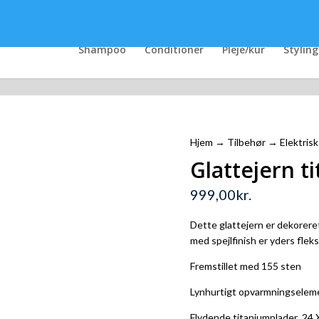
Shampoo
Conditioner
Pleje/kur
Styling
Hjem
→
Tilbehør
→
Elektris
Glattejern t
999,00
kr.
Dette glattejern er dekorere
med spejlfinish er yders fleks
Fremstillet med 155 sten
Lynhurtigt opvarmningseleme
Flydende titaniumplader 24