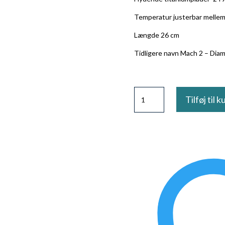
Temperatur justerbar melle
Længde 26 cm
Tidligere navn Mach 2 – Dia
Glattejern
Tilføj til k
titanium
krystal
antal