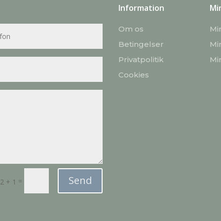
Information
Mi
Om os
Mi
Betingelser
Mi
Privatpolitik
Mi
Cookies
Send
=
2 + 1