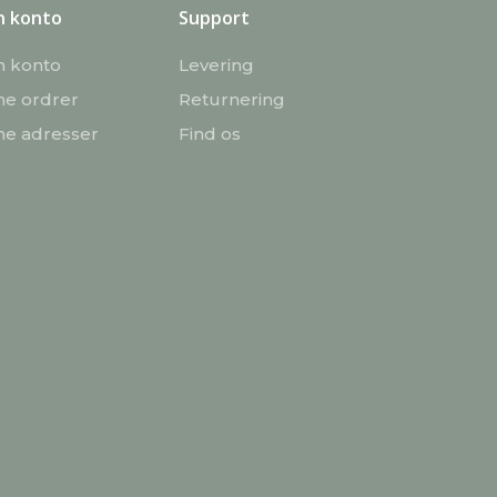
n konto
Support
n konto
Levering
ne ordrer
Returnering
ne adresser
Find os