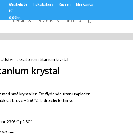
Ønskeliste
Indkøbskurv
Kassen
Min konto
(0)
0,00
kr.
Tilbehør
Brands
Info
k Udstyr
→ Glattejern titanium krystal
itanium krystal
t med små krystaller. De flydende titaniumplader
ible at bruge – 360°/3D drejelig ledning.
nt 230° C på 30″
 X 90 mm