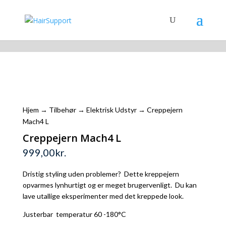
Shopping Cart
Hjem
→
Tilbehør
→
Elektrisk Udstyr
→ Creppejern
Mach4 L
Creppejern Mach4 L
999,00
kr.
Dristig styling uden problemer? Dette kreppejern
opvarmes lynhurtigt og er meget brugervenligt. Du kan
lave utallige eksperimenter med det kreppede look.
Justerbar temperatur 60 -180°C