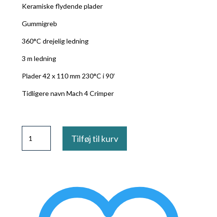
Keramiske flydende plader
Gummigreb
360°C drejelig ledning
3 m ledning
Plader 42 x 110 mm 230°C i 90′
Tidligere navn Mach 4 Crimper
Creppejern
Tilføj til kurv
Mach4
L
antal