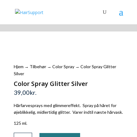
Shopping Cart
Hjem
→
Tilbehør
→
Color Spray
→ Color Spray Glitter
Silver
Color Spray Glitter Silver
39,00
kr.
Hårfarvesprays med glimmereffekt. Spray på håret for
øjeblikkelig, midlertidig glitter. Varer indtil næste hårvask.
125 ml.
Color