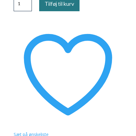
Tilføj til kurv
Spray
Glitter
Silver
antal
Sæt på ønskeliste